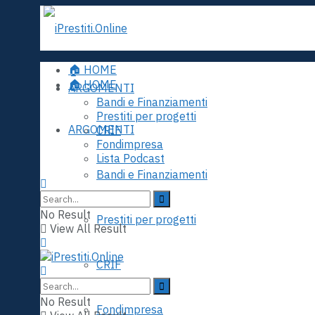
🏠 HOME
🏠 HOME
ARGOMENTI
Bandi e Finanziamenti
Prestiti per progetti
ARGOMENTI
CRIF
Fondimpresa
Lista Podcast
Bandi e Finanziamenti
No Result
Prestiti per progetti
View All Result
CRIF
No Result
Fondimpresa