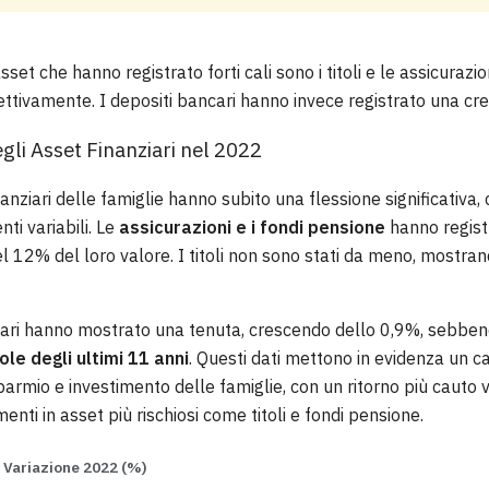
asset che hanno registrato forti cali sono i titoli e le assicurazi
ttivamente. I depositi bancari hanno invece registrato una cre
egli Asset Finanziari nel 2022
anziari delle famiglie hanno subito una flessione significativa,
i variabili. Le
assicurazioni e i fondi pensione
hanno registr
l 12% del loro valore. I titoli non sono stati da meno, mostra
ncari hanno mostrato una tenuta, crescendo dello 0,9%, sebbe
le degli ultimi 11 anni
. Questi dati mettono in evidenza un
rmio e investimento delle famiglie, con un ritorno più cauto ve
menti in asset più rischiosi come titoli e fondi pensione.
Variazione 2022 (%)