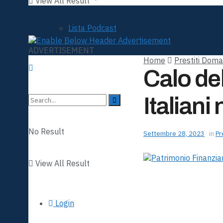
View All Result
Lista Podcast
ADVERTISEMENT
Home
Prestiti Doma
Calo del
Italiani
No Result
Settembre 28, 2023
in
Pr
View All Result
Login