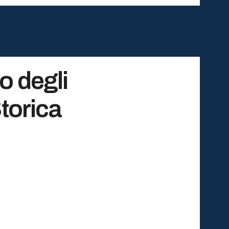
o degli
Storica