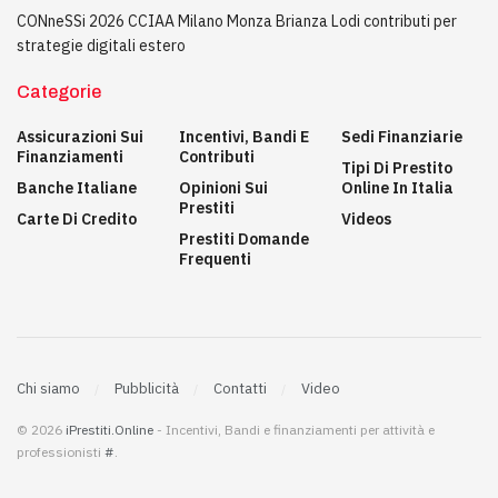
CONneSSi 2026 CCIAA Milano Monza Brianza Lodi contributi per
strategie digitali estero
Categorie
Assicurazioni Sui
Incentivi, Bandi E
Sedi Finanziarie
Finanziamenti
Contributi
Tipi Di Prestito
Banche Italiane
Opinioni Sui
Online In Italia
Prestiti
Carte Di Credito
Videos
Prestiti Domande
Frequenti
Chi siamo
Pubblicità
Contatti
Video
© 2026
iPrestiti.Online
- Incentivi, Bandi e finanziamenti per attività e
professionisti
#
.