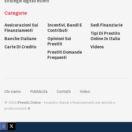
strategie digitali estero
Categorie
Assicurazioni Sui
Incentivi, Bandi E
Sedi Finanziarie
Finanziamenti
Contributi
Tipi Di Prestito
Banche Italiane
Opinioni Sui
Online In Italia
Prestiti
Carte Di Credito
Videos
Prestiti Domande
Frequenti
Chi siamo
Pubblicità
Contatti
Video
© 2026
iPrestiti.Online
- Incentivi, Bandi e finanziamenti per attività e
professionisti
#
.