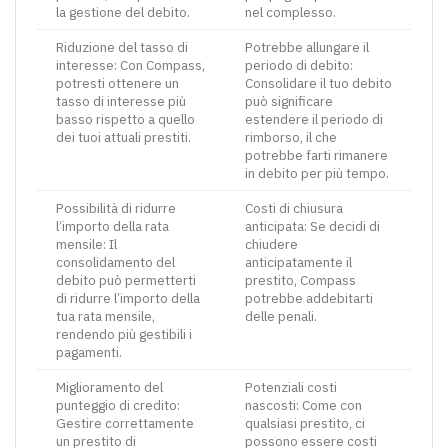
la gestione del debito.
nel complesso.
Riduzione del tasso di
Potrebbe allungare il
interesse: Con Compass,
periodo di debito:
potresti ottenere un
Consolidare il tuo debito
tasso di interesse più
può significare
basso rispetto a quello
estendere il periodo di
dei tuoi attuali prestiti.
rimborso, il che
potrebbe farti rimanere
in debito per più tempo.
Possibilità di ridurre
Costi di chiusura
l’importo della rata
anticipata: Se decidi di
mensile: Il
chiudere
consolidamento del
anticipatamente il
debito può permetterti
prestito, Compass
di ridurre l’importo della
potrebbe addebitarti
tua rata mensile,
delle penali.
rendendo più gestibili i
pagamenti.
Miglioramento del
Potenziali costi
punteggio di credito:
nascosti: Come con
Gestire correttamente
qualsiasi prestito, ci
un prestito di
possono essere costi