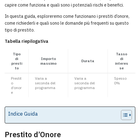
capire come funziona e quali sono i potenziali rischi e benefici.
In questa guida, esploreremo come funzionano i prestiti d’onore,
come richiederli e quali sono le domande più frequenti su questo
tipo di prestito.
Tabella riepilogativa
Tipo
Tasso
di
Importo
di
Durata
presti
massimo
interes
to
se
Prestit
Varia a
Varia a
Spesso
o
seconda del
seconda del
0%
d’onor
programma
programma
e
Indice Guida
Prestito d’Onore