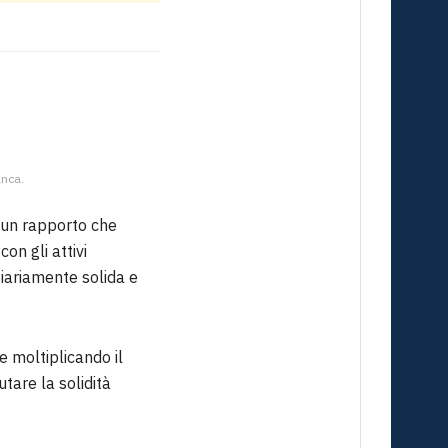
anca.
è un rapporto che
on gli attivi
ziariamente solida e
 e moltiplicando il
tare la solidità