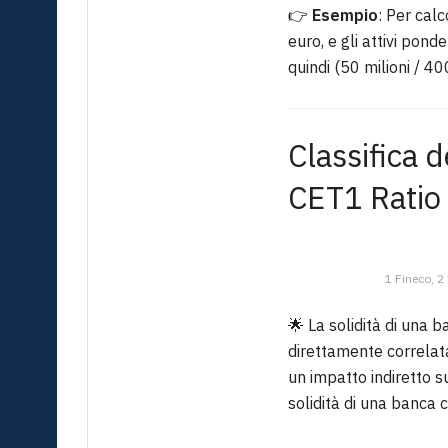
👉
Esempio
: Per calc
euro, e gli attivi pond
quindi (50 milioni / 4
Classifica d
CET1 Ratio
1 Fineco, 2
🌟 La solidità di una 
direttamente correlat
un impatto indiretto s
solidità di una banca 