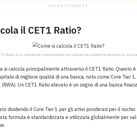
ADVERTISEMENT
cola il CET1 Ratio?
ET1 Ratio è un indicatore fondamentale per valutare la solidità finanziaria di una b
ca si calcola principalmente attraverso il CET1 Ratio. Questo 
apitale di migliore qualità di una banca, noto come Core Tier 1, c
io (RWA). Un CET1 Ratio elevato è un segno di una banca finan
to dividendo il Core Tier 1 per gli attivi ponderati per il rischio
sta formula è standardizzata e utilizzata globalmente per valu
he.