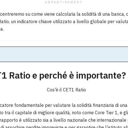
ADVERTISEMENT
ncentreremo su come viene calcolata la solidità di una banca, 
atio, un indicatore chiave utilizzato a livello globale per valu
a.
T1 Ratio e perché è importante?
icatore fondamentale per valutare la solidità finanziaria di un
 tra il capitale di migliore qualità, noto come Core Tier 1, e gli 
rapporto è utilizzato sia a livello nazionale che internazionale
i assorbire perdite impreviste e per garantire che l’istituto ab