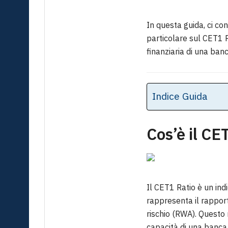
In questa guida, ci co
particolare sul CET1 R
finanziaria di una banc
Indice Guida
Cos’è il CE
Il CET1 Ratio è un ind
rappresenta il rapporto
rischio (RWA). Questo 
capacità di una banca d