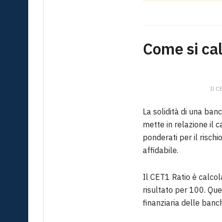
Come si cal
Il C
La solidità di una ban
mette in relazione il c
ponderati per il risch
affidabile.
Il CET1 Ratio è calcola
risultato per 100. Que
finanziaria delle banc