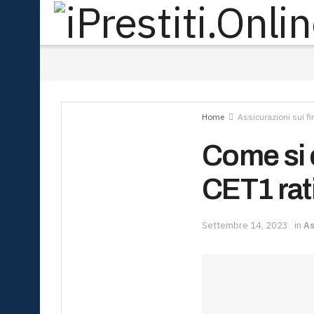
Home
Assicurazioni sui f
Come si c
CET1 rati
Settembre 14, 2023
in
As