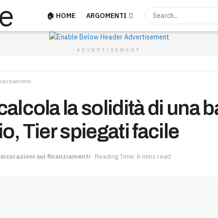
🏠 HOME
ARGOMENTI
ADVERTISEMENT
inanziamenti
alcola la solidità di una 
o, Tier spiegati facile
sicurazioni sui finanziamenti
Reading Time: 6 mins read