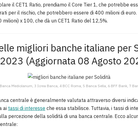
olare il CET1 Ratio, prendiamo il Core Tier 1, che potrebbe esse
erati per il rischio, che potrebbero essere di 400 milioni di eur
00 milioni) x 100, che dà un CET1 Ratio del 12,5%.
elle migliori banche italiane per S
 2023 (Aggiornata 08 Agosto 20
 Banca Mediolanum, 3 Icrea Banca, 4 BCC Roma, 5 Banca Sella, 6 BFF Bank, 7 Ba
banca centrale è generalmente valutata attraverso diversi indic
a ai
tassi di interesse
che essa stabilisce. Tuttavia, i tassi di i
ulla percezione della solidità di una banca centrale. Ecco alcu
centrale: