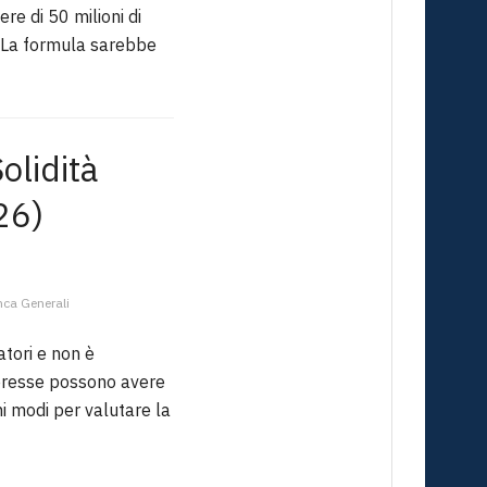
re di 50 milioni di
o. La formula sarebbe
olidità
26)
nca Generali
atori e non è
nteresse possono avere
ni modi per valutare la