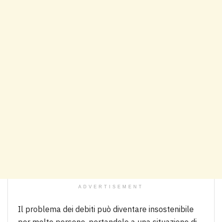
ADVERTISEMENT
Il problema dei debiti può diventare insostenibile
per molte persone, portandole a una situazione di