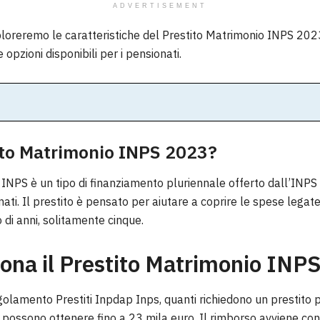
ADVERTISEMENT
sploreremo le caratteristiche del Prestito Matrimonio INPS 20
 opzioni disponibili per i pensionati.
tito Matrimonio INPS 2023?
 INPS è un tipo di finanziamento pluriennale offerto dall’INPS 
nati. Il prestito è pensato per aiutare a coprire le spese legat
 di anni, solitamente cinque.
ona il Prestito Matrimonio INP
olamento Prestiti Inpdap Inps, quanti richiedono un prestito p
o possono ottenere fino a 23 mila euro. Il rimborso avviene con