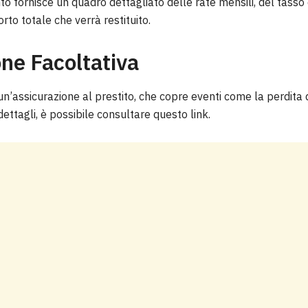
 fornisce un quadro dettagliato delle rate mensili, del tasso 
rto totale che verrà restituito.
ne Facoltativa
un’assicurazione al prestito, che copre eventi come la perdita d
dettagli, è possibile consultare questo link.