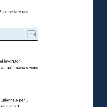
23, come fare una
ai lavoratori
e al matrimonio e viene
S
luriennale per il
 un piano di