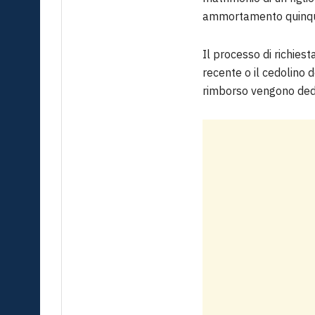
ammortamento quinque
Il processo di richie
recente o il cedolino 
rimborso vengono dedo