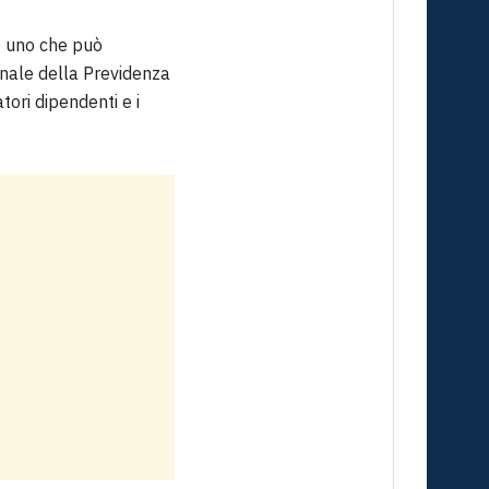
he uno che può
onale della Previdenza
tori dipendenti e i