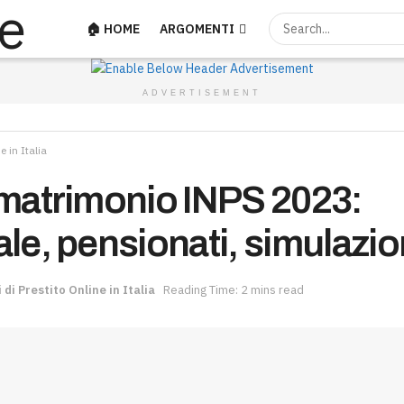
🏠 HOME
ARGOMENTI
ADVERTISEMENT
e in Italia
 matrimonio INPS 2023:
ale, pensionati, simulazio
i di Prestito Online in Italia
Reading Time: 2 mins read