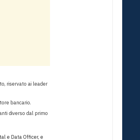
o, riservato ai leader
ttore bancario.
anti diverso dal primo
al e Data Officer, e