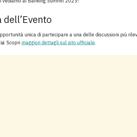
Ci vediamo al Banking Summit 2023!
dell’Evento
ortunità unica di partecipare a una delle discussioni più rilev
🏦📊 Scopri
maggiori dettagli sul sito ufficiale
.