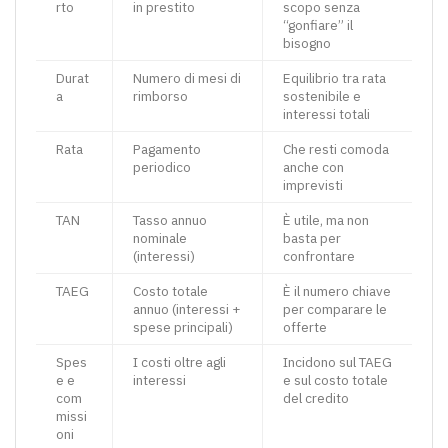
rto
in prestito
scopo senza
“gonfiare” il
bisogno
Durat
Numero di mesi di
Equilibrio tra rata
a
rimborso
sostenibile e
interessi totali
Rata
Pagamento
Che resti comoda
periodico
anche con
imprevisti
TAN
Tasso annuo
È utile, ma non
nominale
basta per
(interessi)
confrontare
TAEG
Costo totale
È il numero chiave
annuo (interessi +
per comparare le
spese principali)
offerte
Spes
I costi oltre agli
Incidono sul TAEG
e e
interessi
e sul costo totale
com
del credito
missi
oni