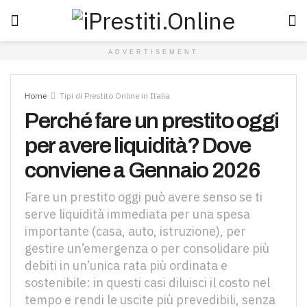
ADVERTISEMENT
Home
Tipi di Prestito Online in Italia
Perché fare un prestito oggi
per avere liquidità? Dove
conviene a Gennaio 2026
Fare un prestito oggi può avere senso se ti
serve liquidità immediata per una spesa
importante (casa, auto, istruzione), per
gestire un’emergenza o per consolidare più
debiti in un’unica rata più ordinata e
sostenibile: in questi casi diluisci il costo nel
tempo e rendi le uscite più prevedibili, senza