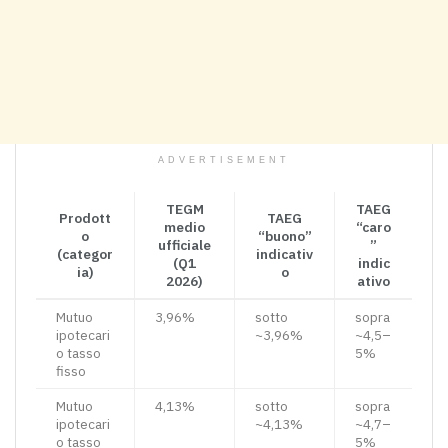
ADVERTISEMENT
TEGM
TAEG
Prodott
TAEG
medio
“caro
o
“buono”
ufficiale
”
(categor
indicativ
(Q1
indic
ia)
o
2026)
ativo
Mutuo
3,96%
sotto
sopra
ipotecari
~3,96%
~4,5–
o tasso
5%
fisso
Mutuo
4,13%
sotto
sopra
ipotecari
~4,13%
~4,7–
o tasso
5%