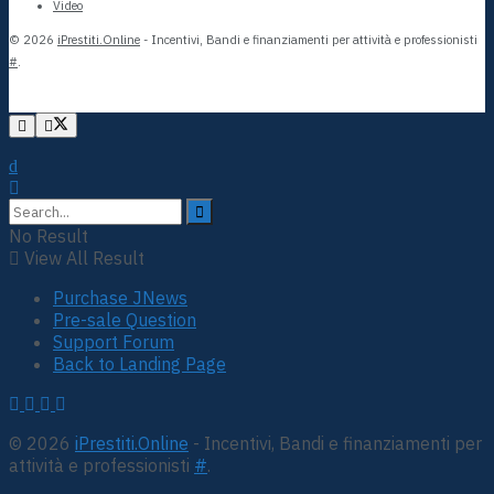
Video
© 2026
iPrestiti.Online
- Incentivi, Bandi e finanziamenti per attività e professionisti
#
.
No Result
View All Result
Purchase JNews
Pre-sale Question
Support Forum
Back to Landing Page
© 2026
iPrestiti.Online
- Incentivi, Bandi e finanziamenti per
attività e professionisti
#
.