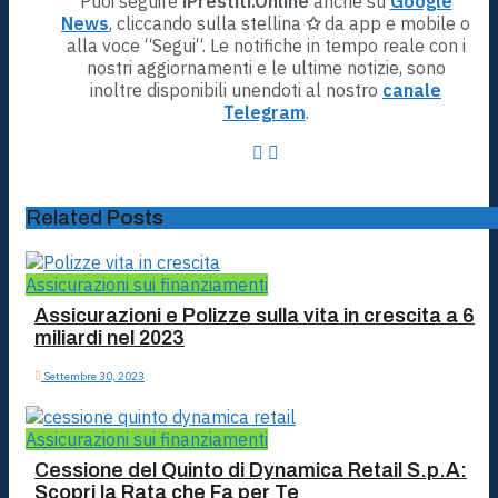
Puoi seguire
iPrestiti.Online
anche su
Google
News
, cliccando sulla stellina
✩
da app e mobile o
alla voce “Segui“. Le notifiche in tempo reale con i
nostri aggiornamenti e le ultime notizie, sono
inoltre disponibili unendoti al nostro
canale
Telegram
.
Related
Posts
Assicurazioni sui finanziamenti
Assicurazioni e Polizze sulla vita in crescita a 6
miliardi nel 2023
Settembre 30, 2023
Assicurazioni sui finanziamenti
Cessione del Quinto di Dynamica Retail S.p.A:
Scopri la Rata che Fa per Te