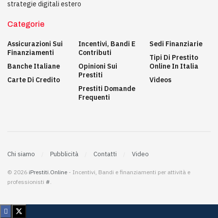
strategie digitali estero
Categorie
Assicurazioni Sui
Incentivi, Bandi E
Sedi Finanziarie
Finanziamenti
Contributi
Tipi Di Prestito
Banche Italiane
Opinioni Sui
Online In Italia
Prestiti
Carte Di Credito
Videos
Prestiti Domande
Frequenti
Chi siamo
Pubblicità
Contatti
Video
© 2026
iPrestiti.Online
- Incentivi, Bandi e finanziamenti per attività e
professionisti
#
.