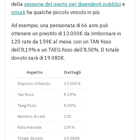
della
cessione del quinto per dipendenti pubblici
e
privati
ha qualche piccolo vincolo in più.
Ad esempio, una pensionata di 66 anni può
ottenere un prestito di 13.000€ da rimborsare in
120 rate da 159€ al mese, con un TAN fisso
dell’8,19% e un TAEG fisso dell’8,50%. Il totale
dovuto sarà di 19.080€.
Aspetto
Dettagli
Importo richiesto
13.000 €
Tan fisso
8,19%
Taeg fisso
8,50%
Numero di rate
120
Rata mensile
159 €
Totale dovuto
19.080€