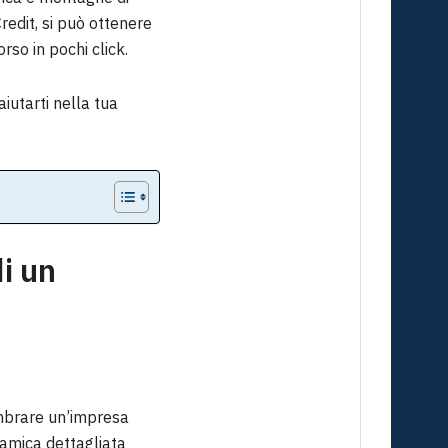
edit, si può ottenere
rso in pochi click.
iutarti nella tua
di un
embrare un’impresa
ramica dettagliata