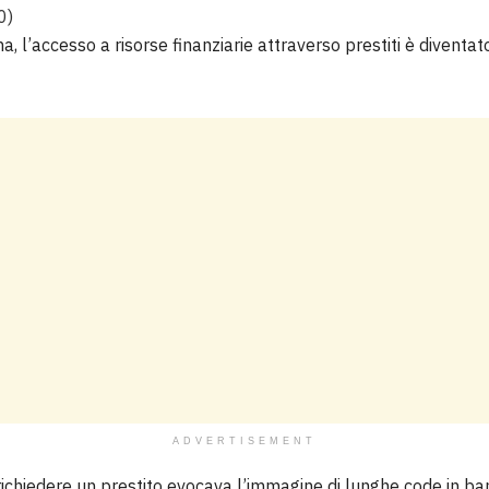
0
)
na, l’accesso a risorse finanziarie attraverso prestiti è diventa
ADVERTISEMENT
 richiedere un prestito evocava l’immagine di lunghe code in b