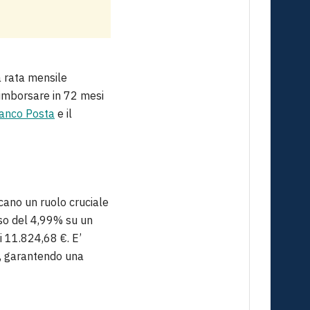
a rata mensile
rimborsare in 72 mesi
Banco Posta
e il
ocano un ruolo cruciale
sso del 4,99% su un
i 11.824,68 €. E’
o, garantendo una