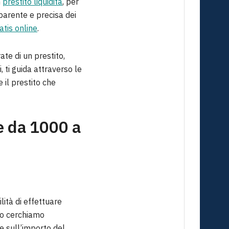
n
prestito liquidità
, per
parente e precisa dei
atis online
.
te di un prestito,
 ti guida attraverso le
 il prestito che
e da 1000 a
ità di effettuare
ndo cerchiamo
e sull’importo del