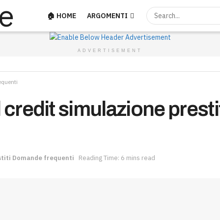
🏠 HOME
ARGOMENTI
ADVERTISEMENT
equenti
 credit simulazione prest
stiti Domande frequenti
Reading Time: 6 mins read