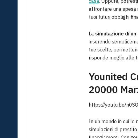
casa
. Oppure, potrest
affrontare una spesa i
tuoi futuri obblighi fin
La
simulazione di un 
inserendo semplicement
tue scelte, permettend
risponde meglio alle t
Younited Cr
20000 Mar
https://youtu.be/n0
In un mondo in cui le 
simulazioni di prestit
finanziamenti. Con You