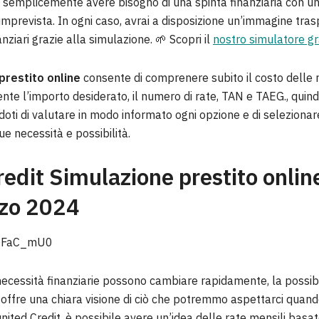
i semplicemente avere bisogno di una spinta finanziaria con u
mprevista. In ogni caso, avrai a disposizione un’immagine tras
anziari grazie alla simulazione. 🌱 Scopri il
nostro simulatore gr
prestito online
consente di comprenere subito il costo delle ra
e l’importo desiderato, il numero di rate, TAN e TAEG., quindi,
oti di valutare in modo informato ogni opzione e di selezionare
ue necessità e possibilità.
edit Simulazione prestito onlin
zo 2024
SOFaC_mU0
necessità finanziarie possono cambiare rapidamente, la possibil
o offre una chiara visione di ciò che potremmo aspettarci qua
nited Credit, è possibile avere un’idea delle rate mensili basat