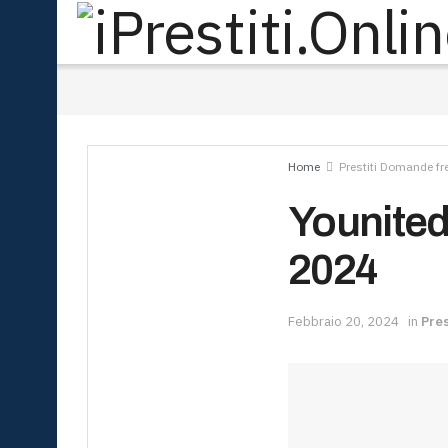
Home
Prestiti Domande fr
Younited
2024
Febbraio 20, 2024
in
Pre