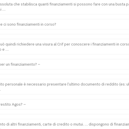
ssoluta che stabilisca quanti finanziamenti si possono fare con una busta pag
si …
e ci sono finanziamenti in corso?
ò quindi richiedere una visura al Crif per conoscere i finanziamenti in corso
to e …
er un finanziamento? –
ito personale è necessario presentare l’ultimo documento di reddito (es: ul
…
restito Agos? –
to di altri finanziamenti, carte di credito o mutui. … dispongono di finanziam