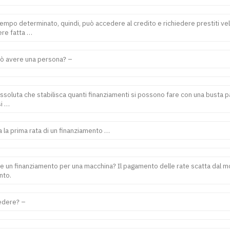
empo determinato, quindi, può accedere al credito e richiedere prestiti ve
re fatta …
uò avere una persona? –
ssoluta che stabilisca quanti finanziamenti si possono fare con una busta pag
si …
 la prima rata di un finanziamento …
re un finanziamento per una macchina? Il pagamento delle rate scatta dal m
nto.
iedere? –