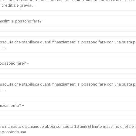
 creditizie previa …
assimi si possono fare? –
ssoluta che stabilisca quanti finanziamenti si possono fare con una busta pag
si …
 possono fare? –
ssoluta che stabilisca quanti finanziamenti si possono fare con una busta pag
si …
nanziamento? –
 richiesto da chiunque abbia compiuto 18 anni (il limite massimo di età è 
 e possieda una.