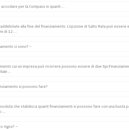
 accodare per la Compass in quanti …
 addebitate alla fine del finanziamento. L’opzione di Salto Rata può essere
imi di 12 …
iamento ci sono? –
iamento cui un impresa può ricorrere possono essere di due tipi:Finanziamenti
itale …
nanziamento si possono fare?
ssoluta che stabilisca quanti finanziamenti si possono fare con una busta pag
si …
ito Agos? –