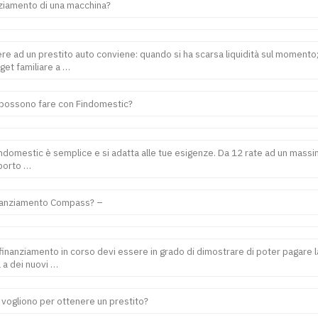
anziamento di una macchina?
rere ad un prestito auto conviene: quando si ha scarsa liquidità sul momento
get familiare a …
i possono fare con Findomestic?
indomestic è semplice e si adatta alle tue esigenze. Da 12 rate ad un massim
mporto …
nanziamento Compass? –
finanziamento in corso devi essere in grado di dimostrare di poter pagare l
 a dei nuovi …
i vogliono per ottenere un prestito?