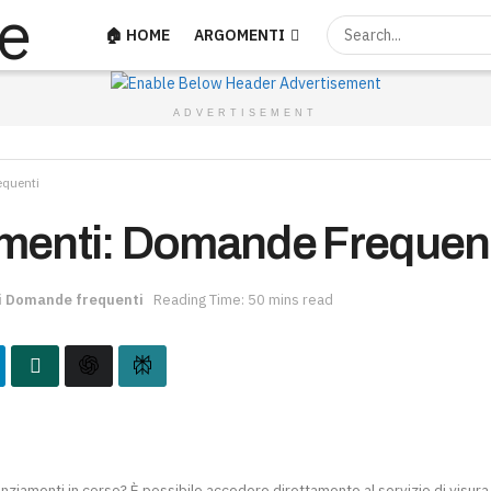
🏠 HOME
ARGOMENTI
ADVERTISEMENT
equenti
menti: Domande Frequen
ti Domande frequenti
Reading Time: 50 mins read
anziamenti in corso? È possibile accedere direttamente al servizio di visura