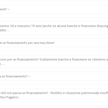
enti? –
i minimo 18 e massimo 70 anni (anche se alcune banche e finanziarie dispon
eddito …
are un finanziamento per una macchina?
ono per un finanziamento? Solitamente banche e finanziarie ne chiedono al
o, …
a un finanziamento? –
ché non passa un finanziamento? · Reddito e situazione patrimoniale insuffi
ttivi Pagatori.