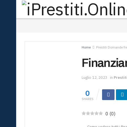
Home
Prestiti Domande fr
Finanzia
Luglio 12, 2023
in
Presti
0
SHARES
0
(
0
)
Come vedere tutti i fin