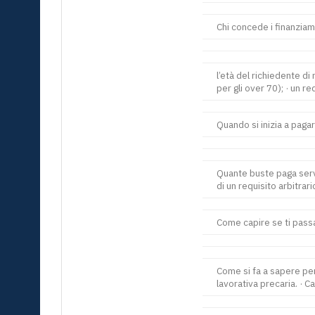
Chi concede i finanziam
l’età del richiedente d
per gli over 70); · un r
Quando si inizia a pag
Quante buste paga serv
di un requisito arbitrari
Come capire se ti pass
Come si fa a sapere per
lavorativa precaria. · Ca