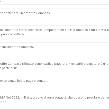
; …
 per ottenere un prestito Compass?
nziamento è stato accettato Compass? Entra in MyCompass. Entra in MyCo
e puoi consultare …
inanziamento Compass? –
estito Compass rifiutato sono: cattivo pagatore – un cattivo pagatore è un
a parte di un …
mento senza busta paga e senza …
ldi? Nel 2022, in Italia, ci sono diversi soggetti che possono prestare denaro
iende, …