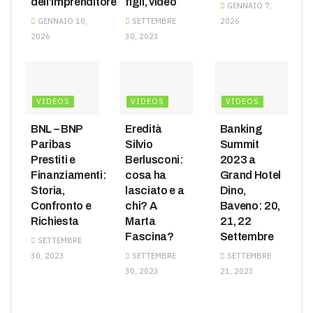
dell’Imprenditore
figli, video
GENNAIO 7,
GENNAIO 10,
SETTEMBRE
2026
2026
30, 2023
VIDEOS
VIDEOS
VIDEOS
BNL – BNP
Eredità
Banking
Paribas
Silvio
Summit
Prestiti e
Berlusconi:
2023 a
Finanziamenti:
cosa ha
Grand Hotel
Storia,
lasciato e a
Dino,
Confronto e
chi? A
Baveno: 20,
Richiesta
Marta
21, 22
Fascina?
Settembre
SETTEMBRE
30, 2023
SETTEMBRE
SETTEMBRE
30, 2023
21, 2023