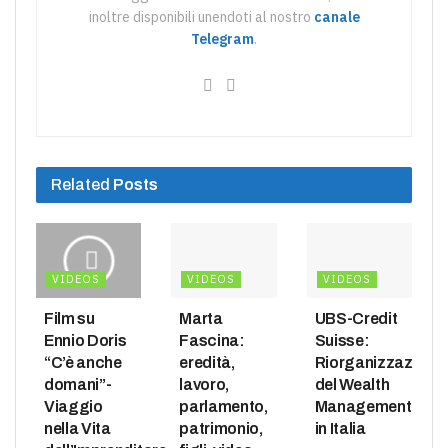
inoltre disponibili unendoti al nostro
canale
Telegram
.
Related
Posts
VIDEOS
VIDEOS
VIDEOS
Film su
Marta
UBS-Credit
Ennio Doris
Fascina:
Suisse:
“C’è anche
eredità,
Riorganizzazione
domani”-
lavoro,
del Wealth
Viaggio
parlamento,
Management
nella Vita
patrimonio,
in Italia