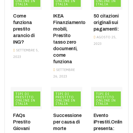
ONLINE IN
ONLINE IN
ONLINE IN
ITALIA
ITALIA
ITALIA
Come
IKEA
50 citazioni
funziona
Finanziamento
originali sui
prestito
mobili,
pagamenti:
arancio di
Prestito
AGOSTO 25,
ING?
tasso zero
2023
documenti,
SETTEMBRE 5,
come
2023
funziona
SETTEMBRE
26, 2023
TIPI DI
TIPI DI
TIPI DI
PRESTITO
PRESTITO
PRESTITO
ONLINE IN
ONLINE IN
ONLINE IN
ITALIA
ITALIA
ITALIA
FAQs
Successione
Evento
Prestito
per causa di
iPrestiti.Online
Giovani
morte
presenta: